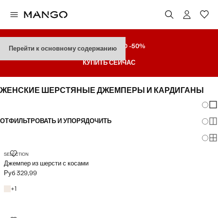
РАСПРОДАЖА
ДO -50%
Перейти к основному содержанию
КУПИТЬ СЕЙЧАС
ЖЕНСКИЕ ШЕРСТЯНЫЕ ДЖЕМПЕРЫ И КАРДИГАНЫ
Измен
По
ОТФИЛЬТРОВАТЬ И УПОРЯДОЧИТЬ
По
По
ДЖЕМПЕР ИЗ ШЕРСТИ С КОСАМИ
SELECTION
Джемпер из шерсти с косами
Руб 329,99
Текущая цена [Руб 329,99 ]
+1 цвет
+
1