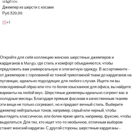
ДЖЕМПЕР ИЗ ШЕРСТИ С КОСАМИ
SELECTION
Джемпер из шерсти с косами
Руб 329,99
Текущая цена [Руб 329,99 ]
+1 цвет
+
1
Откройте для себя коллекцию женских шерстяных джемперов и
кардиганов в Mango, где стиль и комфорт объединяются, чтобы
предложить вам универсальную и элегантную одежду. В ассортименте -
от джемперов с горловиной из тонкой трикотажной ткани до кардиганов на
пуговицах, идеально подходящих для любого случая. Ищете ли вы
повседневный образ или что-то более изысканное для офиса, вы найдете
варианты на любой вкус. Шерстяные джемперы идеально согреют вас в
холодные месяцы. Благодаря прямым фасонам и качественным тканям
эти вещи не только согревают, но и придают вечный стиль. Выберите
джемпер нейтральных тонов, например, серый или черный, чтобы
выглядеть классически, или более яркие цвета, например, фуксию, чтобы
выделиться. Для тех, кто ищет что-то необычное, отличным выбором
станет женский кардиган. С другой стороны, шерстяные кардиганы -