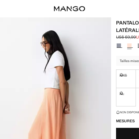
PANTALO
LATÉRAL
US$ 59,99
U
Prix initial 
Prix actuel 
Choisissez u
Tailles mises
XXS
Non dispon
XL
Non dispon
DERNIÈRES UNI
NON DISPONIB
MESURES