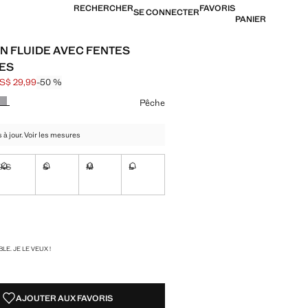
RECHERCHER
FAVORIS
SE CONNECTER
PANIER
N FLUIDE AVEC FENTES
ES
S$ 29,99
-50 %
barré [US$ 59,99 ]
[US$ 29,99 ]
ne couleur
Pêche
 à jour. Voir les mesures
XS
S
M
L
ible. Je le veux !
Non disponible. Je le veux !
Non disponible. Je le veux !
Non disponible. Je le veux !
Non disponible. Je le veux !
ible. Je le veux !
TÉS !
LE. JE LE VEUX !
AJOUTER AUX FAVORIS