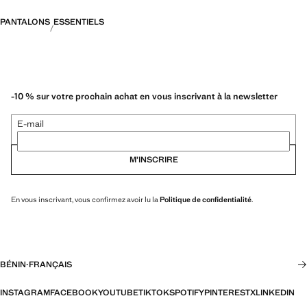
PANTALONS
ESSENTIELS
-10 % sur votre prochain achat en vous inscrivant à la newsletter
E-mail
M’INSCRIRE
En vous inscrivant, vous confirmez avoir lu la
Politique de confidentialité
.
BÉNIN
·
FRANÇAIS
INSTAGRAM
FACEBOOK
YOUTUBE
TIKTOK
SPOTIFY
PINTEREST
X
LINKEDIN