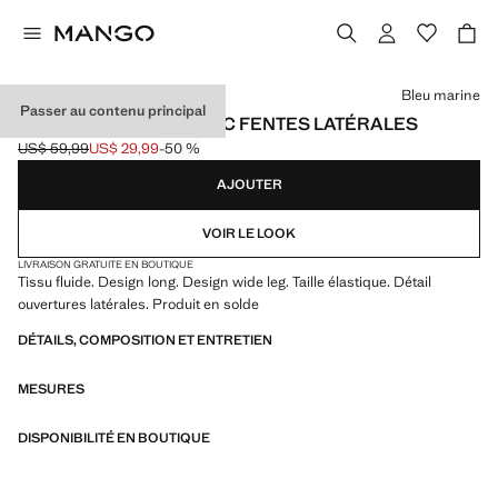
Choisissez une couleur
Bleu marine
Passer au contenu principal
PANTALON FLUIDE AVEC FENTES LATÉRALES
US$ 59,99
US$ 29,99
-50 %
Prix initial barré [US$ 59,99 ]
Prix actuel [US$ 29,99 ]
AJOUTER
VOIR LE LOOK
LIVRAISON GRATUITE EN BOUTIQUE
Tissu fluide. Design long. Design wide leg. Taille élastique. Détail
ouvertures latérales. Produit en solde
DÉTAILS, COMPOSITION ET ENTRETIEN
MESURES
DISPONIBILITÉ EN BOUTIQUE