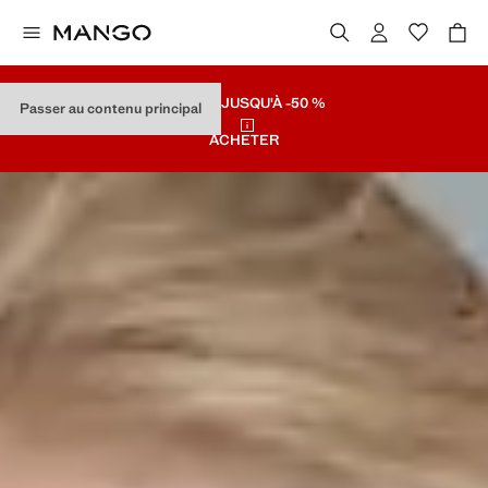
SOLDES
JUSQU'À -50 %
Passer au contenu principal
ACHETER