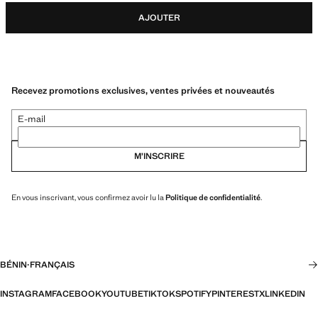
AJOUTER
Recevez promotions exclusives, ventes privées et nouveautés
E-mail
M’INSCRIRE
En vous inscrivant, vous confirmez avoir lu la
Politique de confidentialité
.
BÉNIN
·
FRANÇAIS
INSTAGRAM
FACEBOOK
YOUTUBE
TIKTOK
SPOTIFY
PINTEREST
X
LINKEDIN