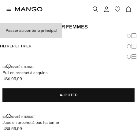
LOOKS DE FESTIVAL POUR FEMMES
Passer au contenu principal
Chang
Aff
FILTRER ET TRIER
Aff
Af
PULL EN CROCHET À SEQUINS
EXCLUSIVITÉ INTERNET
Pull en crochet à sequins
US$ 99,99
Prix actuel [US$ 99,99 ]
AJOUTER
JUPE EN CROCHET À BAS FESTONNÉ
EXCLUSIVITÉ INTERNET
Jupe en crochet à bas festonné
US$ 59,99
Prix actuel [US$ 59,99 ]