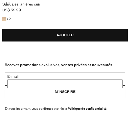
SANDALES LANIÈRES CUIR
Sandales lanières cuir
US$ 59,99
Prix actuel [US$ 59,99 ]
+2 couleurs
+
2
AJOUTER
Recevez promotions exclusives, ventes privées et nouveautés
E-mail
M’INSCRIRE
En vous inscrivant, vous confirmez avoir lu la
Politique de confidentialité
.