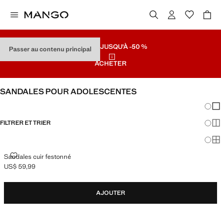
SOLDES
JUSQU'À -50 %
Passer au contenu principal
ACHETER
SANDALES POUR ADOLESCENTES
Chang
Aff
FILTRER ET TRIER
Aff
Af
SANDALES CUIR FESTONNÉ
Sandales cuir festonné
US$ 59,99
Prix actuel [US$ 59,99 ]
AJOUTER