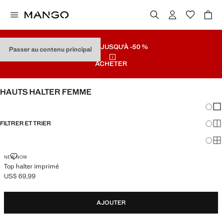
SOLDES
JUSQU'À -50 %
Passer au contenu principal
ACHETER
HAUTS HALTER FEMME
Chang
Aff
FILTRER ET TRIER
Aff
Af
TOP HALTER IMPRIMÉ
NEW NOW
Top halter imprimé
US$ 69,99
Prix actuel [US$ 69,99 ]
AJOUTER