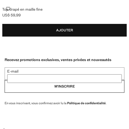
TOP DRAPÉ EN MAILLE FINE
Top drapé en maille fine
US$ 59,99
Prix actuel [US$ 59,99 ]
AJOUTER
Recevez promotions exclusives, ventes privées et nouveautés
E-mail
M’INSCRIRE
En vous inscrivant, vous confirmez avoir lu la
Politique de confidentialité
.