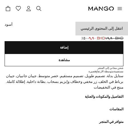
حدد اللون
أسود
انتقل إلى المحتوى الرئيسي
بنطلون بدلة بخصر متوسط
BHD ١٩٫٩٠
BHD ٩٫٩٠
؜-٥٠٪؜
السعر الحالي [BHD ٩٫٩٠ ]
السعر الأول محذوف [BHD ١٩٫٩٠ ]
إضافة
مشاهدة
شحن مجاني إلى المتجر
مستقيمة
متوسطة الارتفاع
قصيرة
ستايل بدلة. تصميم طويل. تصميم مستقيم. خصر متوسط. جيبان جانبيان. جيبان
برباط في الخلف. زر مخفي وخطاف وإبزيم بسحاب. بطانة داخلية. إطلالة كاملة.
منتج في التخفيضات
التفاصيل والمكونات والعناية
المقاسات
متوافر في المتجر