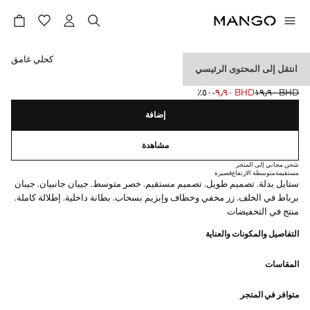
حدد اللون
كحلي غامق
انتقل إلى المحتوى الرئيسي
بنطلون بدلة بخصر متوسط
BHD ١٩٫٩٠
BHD ٩٫٩٠
؜-٥٠٪؜
السعر الحالي [BHD ٩٫٩٠ ]
السعر الأول محذوف [BHD ١٩٫٩٠ ]
إضافة
مشاهدة
شحن مجاني إلى المتجر
مستقيمة
متوسطة الارتفاع
قصيرة
ستايل بدلة. تصميم طويل. تصميم مستقيم. خصر متوسط. جيبان جانبيان. جيبان
برباط في الخلف. زر مخفي وخطاف وإبزيم بسحاب. بطانة داخلية. إطلالة كاملة.
منتج في التخفيضات
التفاصيل والمكونات والعناية
المقاسات
متوافر في المتجر