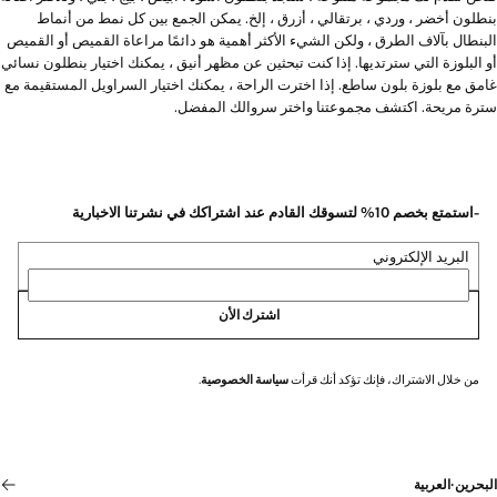
بنطلون أخضر ، وردي ، برتقالي ، أزرق ، إلخ. يمكن الجمع بين كل نمط من أنماط
البنطال بآلاف الطرق ، ولكن الشيء الأكثر أهمية هو دائمًا مراعاة القميص أو القميص
أو البلوزة التي سترتديها. إذا كنت تبحثين عن مظهر أنيق ، يمكنك اختيار بنطلون نسائي
غامق مع بلوزة بلون ساطع. إذا اخترت الراحة ، يمكنك اختيار السراويل المستقيمة مع
سترة مريحة. اكتشف مجموعتنا واختر سروالك المفضل.
-استمتع بخصم 10% لتسوقك القادم عند اشتراكك في نشرتنا الاخبارية
البريد الإلكتروني
اشترك الأن
من خلال الاشتراك، فإنك تؤكد أنك قرأت
سياسة الخصوصية
.
البحرين
·
العربية