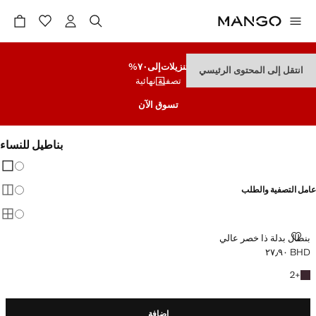
تنزيلات
إلى٧٠%
انتقل إلى المحتوى الرئيسي
تصفية نهائية
تسوق الآن
بناطيل للنساء
تغيير 
عرض
عامل التصفية والطلب
عرض
متوفر PLUS
عرض
بنطال بدلة ذا خصر عالي
بنطال بدلة ذا خصر عالي
BHD ٢٧٫٩٠
السعر الحالي [BHD ٢٧٫٩٠ ]
+2 المزيد من الألوان
2
+
إضافة