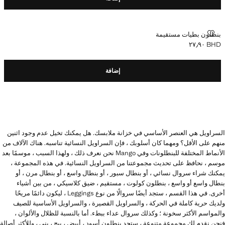
بنطلون بطيات مستقيمة
بنطلون بطيات مستقيمة
BHD ٢٧٫٩٠
السعر الحالي [BHD ٢٧٫٩٠ ]
إضافة
السراويل هي العنصر الأساسي في خزانة ملابسك. هل يمكنك تخيل عدم وجود اثنين
منهم على الأقل؟ ومهما كان أسلوبك ، فإن السراويل النسائية تناسبه. هناك الآلاف من
الأنماط المختلفة للبنطلونات وفي Mango نحن نعرف ذلك ، ولهذا السبب ، موسمًا بعد
موسم ، نحافظ على تحديث مجموعتنا من السراويل النسائية. في هذه المجموعة ،
يمكنك شراء سروال نسائي ، أو بنطال سبور ، أو بنطال واسع ، أو بنطال مرن ، أو
بنطال واسع أو واسع ، بنطلون كولوت ، مستقيم ، ضيق كلاسيكي ، من بين أشياء
أخرى. في هذا القسم ، ستجد أيضًا سروالًا من نوع Leggings ، ليكون دائمًا مريحًا
ولديك حرية كاملة في الحركة ، والسراويل القصيرة ، والسراويل الأساسية للصيف
والمواسم الأكثر سخونة ؛ وكذلك سروال عداء ببطء. أما بالنسبة للظلال والألوان ،
فنحن نقدم لك مجموعة متنوعة ، ستجد بنطلون أسود ، أبيض ، بيج ، بني ، وللأكثر أصالة