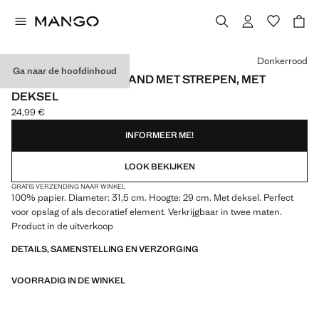
Kies een kleur
Donkerrood
Ga naar de hoofdinhoud
KLEINE PAPIEREN MAND MET STREPEN, MET
DEKSEL
24,99 €
Huidige prijs [24,99 € ]
INFORMEER ME!
LOOK BEKIJKEN
GRATIS VERZENDING NAAR WINKEL
100% papier. Diameter: 31,5 cm. Hoogte: 29 cm. Met deksel. Perfect
voor opslag of als decoratief element. Verkrijgbaar in twee maten.
Product in de uitverkoop
DETAILS, SAMENSTELLING EN VERZORGING
VOORRADIG IN DE WINKEL