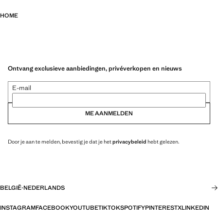
HOME
Ontvang exclusieve aanbiedingen, privéverkopen en nieuws
E-mail
ME AANMELDEN
Door je aan te melden, bevestig je dat je het
privacybeleid
hebt gelezen.
BELGIË
·
NEDERLANDS
INSTAGRAM
FACEBOOK
YOUTUBE
TIKTOK
SPOTIFY
PINTEREST
X
LINKEDIN