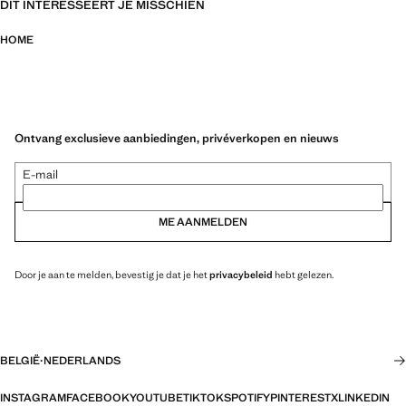
DIT INTERESSEERT JE MISSCHIEN
HOME
Ontvang exclusieve aanbiedingen, privéverkopen en nieuws
E-mail
ME AANMELDEN
Door je aan te melden, bevestig je dat je het
privacybeleid
hebt gelezen.
BELGIË
·
NEDERLANDS
INSTAGRAM
FACEBOOK
YOUTUBE
TIKTOK
SPOTIFY
PINTEREST
X
LINKEDIN