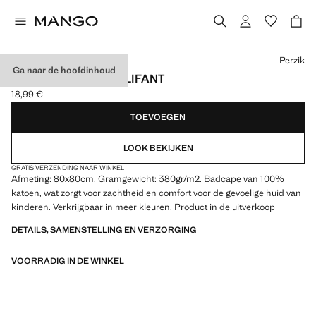
Kies een kleur
Perzik
Ga naar de hoofdinhoud
KINDERBADCAPE OLIFANT
18,99 €
Huidige prijs [18,99 € ]
TOEVOEGEN
LOOK BEKIJKEN
GRATIS VERZENDING NAAR WINKEL
Afmeting: 80x80cm. Gramgewicht: 380gr/m2. Badcape van 100%
katoen, wat zorgt voor zachtheid en comfort voor de gevoelige huid van
kinderen. Verkrijgbaar in meer kleuren. Product in de uitverkoop
DETAILS, SAMENSTELLING EN VERZORGING
VOORRADIG IN DE WINKEL