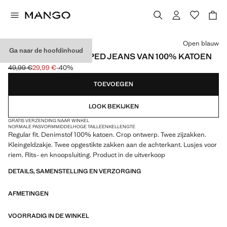
Kies een kleur
Open blauw
Ga naar de hoofdinhoud
REGULAR FIT CROPPED JEANS VAN 100% KATOEN
49,99 €
29,99 €
-40%
Oorspronkelijke prijs doorgehaald [49,99 € ]
Huidige prijs [29,99 € ]
TOEVOEGEN
LOOK BEKIJKEN
GRATIS VERZENDING NAAR WINKEL
NORMALE PASVORM
MIDDELHOGE TAILLE
ENKELLENGTE
Regular fit. Denimstof 100% katoen. Crop ontwerp. Twee zijzakken.
Kleingeldzakje. Twee opgestikte zakken aan de achterkant. Lusjes voor
riem. Rits- en knoopsluiting. Product in de uitverkoop
DETAILS, SAMENSTELLING EN VERZORGING
AFMETINGEN
VOORRADIG IN DE WINKEL