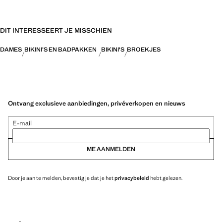
DIT INTERESSEERT JE MISSCHIEN
DAMES
BIKINI’S EN BADPAKKEN
BIKINI'S
BROEKJES
Ontvang exclusieve aanbiedingen, privéverkopen en nieuws
E-mail
ME AANMELDEN
Door je aan te melden, bevestig je dat je het
privacybeleid
hebt gelezen.