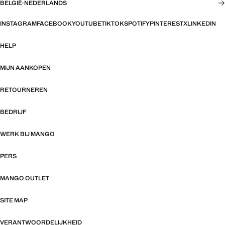
BELGIË
·
NEDERLANDS
INSTAGRAM
FACEBOOK
YOUTUBE
TIKTOK
SPOTIFY
PINTEREST
X
LINKEDIN
HELP
MIJN AANKOPEN
RETOURNEREN
BEDRIJF
WERK BIJ MANGO
PERS
MANGO OUTLET
SITE MAP
VERANTWOORDELIJKHEID