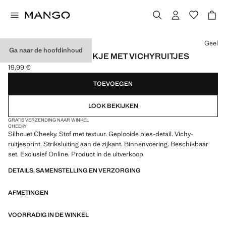
Kies een kleur
Geel
Ga naar de hoofdinhoud
CHEEKY BIKINIBROEKJE MET VICHYRUITJES
19,99 €
Huidige prijs [19,99 € ]
TOEVOEGEN
LOOK BEKIJKEN
GRATIS VERZENDING NAAR WINKEL
CHEEKY
Silhouet Cheeky. Stof met textuur. Geplooide bies-detail. Vichy-
ruitjesprint. Striksluiting aan de zijkant. Binnenvoering. Beschikbaar
set. Exclusief Online. Product in de uitverkoop
DETAILS, SAMENSTELLING EN VERZORGING
AFMETINGEN
VOORRADIG IN DE WINKEL