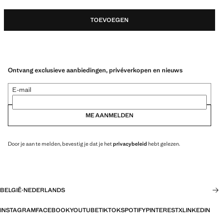
TOEVOEGEN
Ontvang exclusieve aanbiedingen, privéverkopen en nieuws
E-mail
ME AANMELDEN
Door je aan te melden, bevestig je dat je het
privacybeleid
hebt gelezen.
BELGIË
·
NEDERLANDS
INSTAGRAM
FACEBOOK
YOUTUBE
TIKTOK
SPOTIFY
PINTEREST
X
LINKEDIN