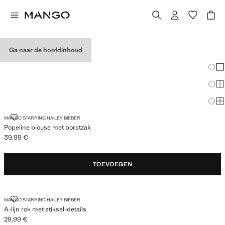
EDITORIAL
COLLECTION
Ga naar de hoofdinhoud
Veran
En
Me
Ma
POPELINE BLOUSE MET BORSTZAK
MANGO STARRING HAILEY BIEBER
Popeline blouse met borstzak
39,99 €
Huidige prijs [39,99 € ]
TOEVOEGEN
A-LIJN ROK MET STIKSEL-DETAILS
MANGO STARRING HAILEY BIEBER
A-lijn rok met stiksel-details
29,99 €
Huidige prijs [29,99 € ]