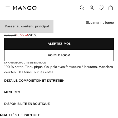
Choisissez une couleur
Bleu marine foncé
Passer au contenu principal
POLO COTON PIQUÉ
19,99 €
15,99 €
-20 %
Prix initial barré [19,99 € ]
Prix actuel [15,99 € ]
ALERTEZ-MOI.
VOIR LE LOOK
LIVRAISON GRATUITE EN BOUTIQUE
100 % coton. Tissu piqué. Col polo avec fermeture à boutons. Manches
courtes. Bas fendu sur les côtés
DÉTAILS, COMPOSITION ET ENTRETIEN
MESURES
DISPONIBILITÉ EN BOUTIQUE
QUALITÉS DE L'ARTICLE