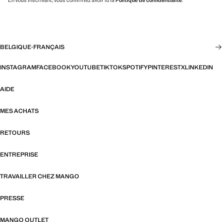
En vous inscrivant, vous confirmez avoir lu la
Politique de confidentialité
.
BELGIQUE
·
FRANÇAIS
INSTAGRAM
FACEBOOK
YOUTUBE
TIKTOK
SPOTIFY
PINTEREST
X
LINKEDIN
AIDE
MES ACHATS
RETOURS
ENTREPRISE
TRAVAILLER CHEZ MANGO
PRESSE
MANGO OUTLET