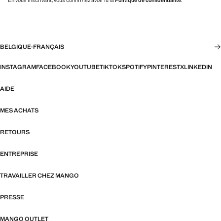
En vous inscrivant, vous confirmez avoir lu la
Politique de confidentialité
.
BELGIQUE
·
FRANÇAIS
INSTAGRAM
FACEBOOK
YOUTUBE
TIKTOK
SPOTIFY
PINTEREST
X
LINKEDIN
AIDE
MES ACHATS
RETOURS
ENTREPRISE
TRAVAILLER CHEZ MANGO
PRESSE
MANGO OUTLET