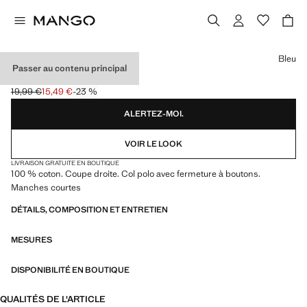
Choisissez une couleur
Bleu
Passer au contenu principal
POLO COTON PIQUÉ
19,99 €
15,49 €
-23 %
Prix initial barré [19,99 € ]
Prix actuel [15,49 € ]
ALERTEZ-MOI.
VOIR LE LOOK
LIVRAISON GRATUITE EN BOUTIQUE
100 % coton. Coupe droite. Col polo avec fermeture à boutons.
Manches courtes
DÉTAILS, COMPOSITION ET ENTRETIEN
MESURES
DISPONIBILITÉ EN BOUTIQUE
QUALITÉS DE L'ARTICLE