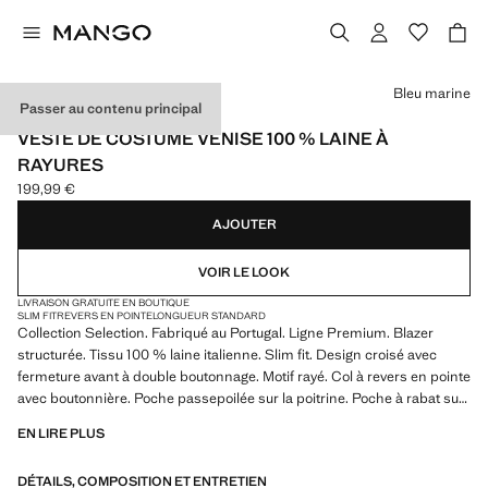
Choisissez une couleur
Bleu marine
Passer au contenu principal
SELECTION
VESTE DE COSTUME VENISE 100 % LAINE À
RAYURES
199,99 €
Prix actuel [199,99 € ]
AJOUTER
VOIR LE LOOK
LIVRAISON GRATUITE EN BOUTIQUE
SLIM FIT
REVERS EN POINTE
LONGUEUR STANDARD
Collection Selection. Fabriqué au Portugal. Ligne Premium. Blazer
structurée. Tissu 100 % laine italienne. Slim fit. Design croisé avec
fermeture avant à double boutonnage. Motif rayé. Col à revers en pointe
avec boutonnière. Poche passepoilée sur la poitrine. Poche à rabat sur
le devant. Manches longues avec poignet à lanière boutonnée.
EN LIRE PLUS
Fermeture à boutons sur le devant. Doublure intérieure. Produit en
solde
DÉTAILS, COMPOSITION ET ENTRETIEN