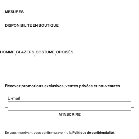
SELECTION : une collection de vêtements classiques aux lignes
minimalistes et aux détails soigneusement conçus. Fabriquée à partir
MESURES
de tissus de haute qualité pour une garde-robe intemporelle et
élégante
DISPONIBILITÉ EN BOUTIQUE
HOMME
BLAZERS
COSTUME
CROISÉS
Recevez promotions exclusives, ventes privées et nouveautés
E-mail
M’INSCRIRE
En vous inscrivant, vous confirmez avoir lu la
Politique de confidentialité
.