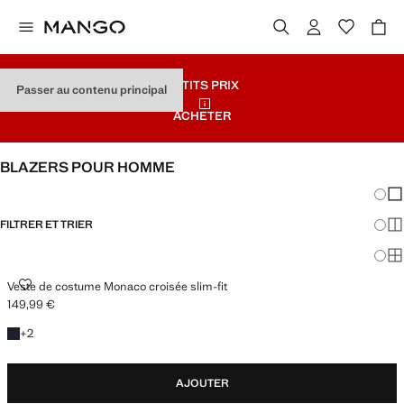
PETITS PRIX
Passer au contenu principal
ACHETER
BLAZERS POUR HOMME
Chang
Aff
FILTRER ET TRIER
Aff
Af
VESTE DE COSTUME MONACO CROISÉE SLIM-FIT
Veste de costume Monaco croisée slim-fit
149,99 €
Prix actuel [149,99 € ]
+2 couleurs
+
2
AJOUTER