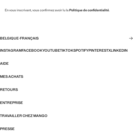
En vous inscrivant, vous confirmez avoir lu la
Politique de confidentialité
.
BELGIQUE
·
FRANÇAIS
INSTAGRAM
FACEBOOK
YOUTUBE
TIKTOK
SPOTIFY
PINTEREST
X
LINKEDIN
AIDE
MES ACHATS
RETOURS
ENTREPRISE
TRAVAILLER CHEZ MANGO
PRESSE