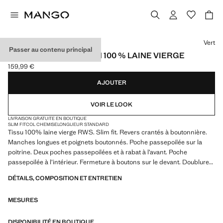
Choisissez une couleur
Vert
Passer au contenu principal
VESTE COSTUME TURIN 100 % LAINE VIERGE
159,99 €
Prix actuel [159,99 € ]
AJOUTER
VOIR LE LOOK
LIVRAISON GRATUITE EN BOUTIQUE
SLIM FIT
COL CHEMISE
LONGUEUR STANDARD
Tissu 100% laine vierge RWS. Slim fit. Revers crantés à boutonnière.
Manches longues et poignets boutonnés. Poche passepoilée sur la
poitrine. Deux poches passepoilées et à rabat à l’avant. Poche
passepoilée à l’intérieur. Fermeture à boutons sur le devant. Doublure
intérieure
DÉTAILS, COMPOSITION ET ENTRETIEN
MESURES
DISPONIBILITÉ EN BOUTIQUE