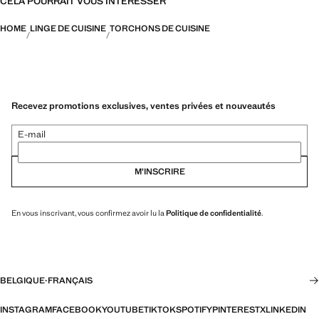
CELA POURRAIT VOUS INTÉRESSER
HOME
LINGE DE CUISINE
TORCHONS DE CUISINE
Recevez promotions exclusives, ventes privées et nouveautés
E-mail
M’INSCRIRE
En vous inscrivant, vous confirmez avoir lu la
Politique de confidentialité
.
BELGIQUE
·
FRANÇAIS
INSTAGRAM
FACEBOOK
YOUTUBE
TIKTOK
SPOTIFY
PINTEREST
X
LINKEDIN