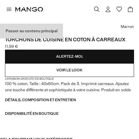
Choisissez une couleur
Marron
Passer au contenu principal
3 PACK
TORCHONS DE CUISINE EN COTON À CARREAUX
11,99 €
Prix actuel [11,99 € ]
ALERTEZ-MOI.
VOIR LE LOOK
LIVRAISON GRATUITE EN BOUTIQUE
100 % coton. Taille : 40x60cm. Pack de 3. Imprimé carreaux. Ajoutez
une touche différente et sophistiquée à votre cuisine. Produit en solde
DÉTAILS, COMPOSITION ET ENTRETIEN
DISPONIBILITÉ EN BOUTIQUE