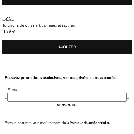
TORCHONS DE CUISINE À CARREAUX ET RAYURES
LOT DE 2
Torchons de cuisine à carreaux et rayures
11,99 €
Prix actuel [11,99 € ]
AJOUTER
Recevez promotions exclusives, ventes privées et nouveautés
E-mail
M’INSCRIRE
En vous inscrivant, vous confirmez avoir lu la
Politique de confidentialité
.