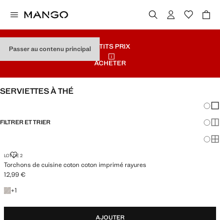
PETITS PRIX
Passer au contenu principal
ACHETER
SERVIETTES À THÉ
Chang
Aff
FILTRER ET TRIER
Aff
Af
TORCHONS DE CUISINE COTON COTON IMPRIMÉ RAYURES
LOT DE 2
Torchons de cuisine coton coton imprimé rayures
12,99 €
Prix actuel [12,99 € ]
+1 couleur
+
1
AJOUTER