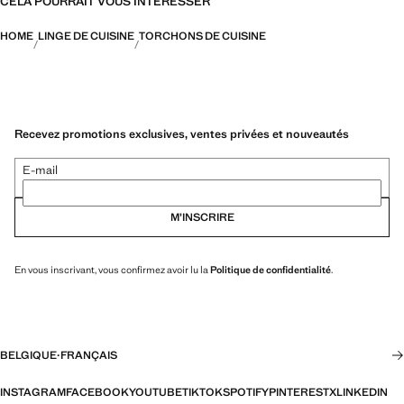
CELA POURRAIT VOUS INTÉRESSER
HOME
LINGE DE CUISINE
TORCHONS DE CUISINE
Recevez promotions exclusives, ventes privées et nouveautés
E-mail
M’INSCRIRE
En vous inscrivant, vous confirmez avoir lu la
Politique de confidentialité
.
BELGIQUE
·
FRANÇAIS
INSTAGRAM
FACEBOOK
YOUTUBE
TIKTOK
SPOTIFY
PINTEREST
X
LINKEDIN