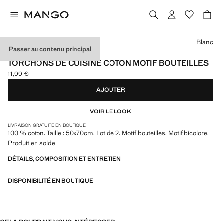
Choisissez une couleur
Blanc
Passer au contenu principal
LOT DE 2
TORCHONS DE CUISINE COTON MOTIF BOUTEILLES
11,99 €
Prix actuel [11,99 € ]
AJOUTER
VOIR LE LOOK
LIVRAISON GRATUITE EN BOUTIQUE
100 % coton. Taille : 50x70cm. Lot de 2. Motif bouteilles. Motif bicolore.
Produit en solde
DÉTAILS, COMPOSITION ET ENTRETIEN
DISPONIBILITÉ EN BOUTIQUE