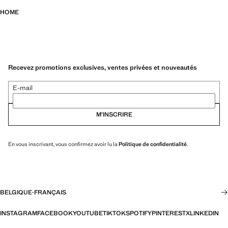
HOME
Recevez promotions exclusives, ventes privées et nouveautés
E-mail
M’INSCRIRE
En vous inscrivant, vous confirmez avoir lu la
Politique de confidentialité
.
BELGIQUE
·
FRANÇAIS
INSTAGRAM
FACEBOOK
YOUTUBE
TIKTOK
SPOTIFY
PINTEREST
X
LINKEDIN