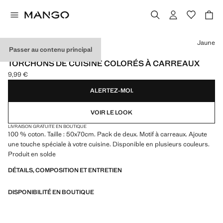
Choisissez une couleur
Jaune
Passer au contenu principal
LOT DE 2
TORCHONS DE CUISINE COLORÉS À CARREAUX
9,99 €
Prix actuel [9,99 € ]
ALERTEZ-MOI.
VOIR LE LOOK
LIVRAISON GRATUITE EN BOUTIQUE
100 % coton. Taille : 50x70cm. Pack de deux. Motif à carreaux. Ajoute
une touche spéciale à votre cuisine. Disponible en plusieurs couleurs.
Produit en solde
DÉTAILS, COMPOSITION ET ENTRETIEN
DISPONIBILITÉ EN BOUTIQUE