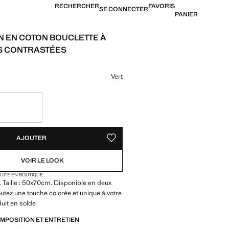
RECHERCHER
FAVORIS
SE CONNECTER
PANIER
 EN COTON BOUCLETTE À
S CONTRASTÉES
6,99 € ]
ne couleur
Vert
TÉS !
LE. JE LE VEUX !
AJOUTER
AJOUTER AUX FAVORIS
VOIR LE LOOK
TUITE EN BOUTIQUE
 Taille : 50x70cm. Disponible en deux
outez une touche colorée et unique à votre
duit en solde
OMPOSITION ET ENTRETIEN