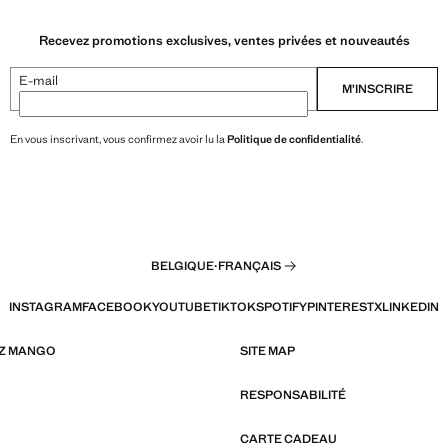
Recevez promotions exclusives, ventes privées et nouveautés
E-mail
M’INSCRIRE
En vous inscrivant, vous confirmez avoir lu la
Politique de confidentialité
.
BELGIQUE
·
FRANÇAIS
INSTAGRAM
FACEBOOK
YOUTUBE
TIKTOK
SPOTIFY
PINTEREST
X
LINKEDIN
EZ MANGO
SITE MAP
RESPONSABILITÉ
CARTE CADEAU