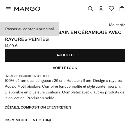
Choisissez une couleur
Moutarde
Passer au contenu principal
PLATEAU DE SALLE DE BAIN EN CÉRAMIQUE AVEC
RAYURES PEINTES
14,99 €
Prix actuel [14,99 € ]
AJOUTER
VOIR LE LOOK
LIVRAISON GRATUITE EN BOUTIQUE
100% céramique. Longueur : 26 cm. Hauteur : 3 cm. Design à rayures
Kodak. Motif bicolore. Combine fonctionnalité et style contemporain.
Disponible en plusieurs couleurs. Complétez avec d'autres produits de
la collection. Produit en solde
DÉTAILS, COMPOSITION ET ENTRETIEN
DISPONIBILITÉ EN BOUTIQUE