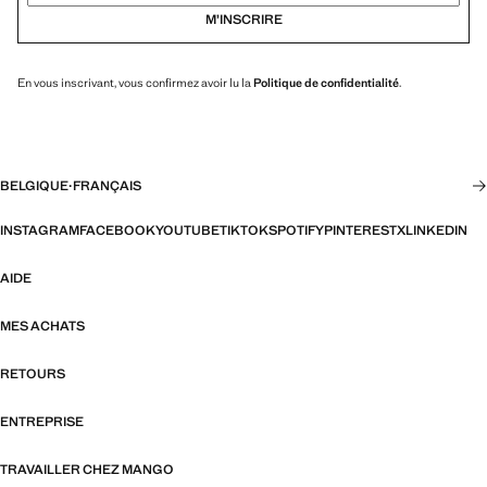
M’INSCRIRE
En vous inscrivant, vous confirmez avoir lu la
Politique de confidentialité
.
BELGIQUE
·
FRANÇAIS
INSTAGRAM
FACEBOOK
YOUTUBE
TIKTOK
SPOTIFY
PINTEREST
X
LINKEDIN
AIDE
MES ACHATS
RETOURS
ENTREPRISE
TRAVAILLER CHEZ MANGO