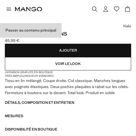
Choisissez une couleur
Kaki
Passer au contenu principal
VESTE EN LIN À BOUTONS
45,99 €
Prix actuel [45,99 € ]
AJOUTER
VOIR LE LOOK
LIVRAISON GRATUITE EN BOUTIQUE
TRÈS AMPLE
LONGUEUR STANDARD
Tissu en lin mélangé. Coupe droite. Col classique. Manches longues
avec poignets élastiques. Deux poches plaquées à rabat sur les côtés.
Fermeture à boutons sur le devant. Total look. Produit en solde
DÉTAILS, COMPOSITION ET ENTRETIEN
MESURES
DISPONIBILITÉ EN BOUTIQUE