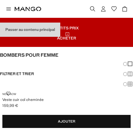
PETITS PRIX
Passer au contenu principal
ACHETER
BOMBERS POUR FEMME
Chang
Aff
FILTRER ET TRIER
Aff
Af
VESTE CUIR COL CHEMINÉE
NEW NOW
Veste cuir col cheminée
159,99 €
Prix actuel [159,99 € ]
AJOUTER