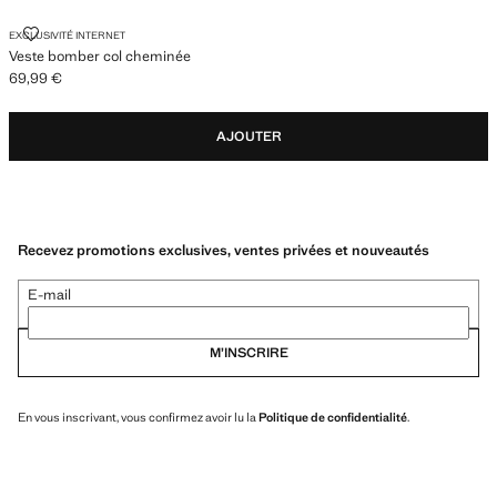
VESTE BOMBER COL CHEMINÉE
EXCLUSIVITÉ INTERNET
Veste bomber col cheminée
69,99 €
Prix actuel [69,99 € ]
AJOUTER
Recevez promotions exclusives, ventes privées et nouveautés
E-mail
M’INSCRIRE
En vous inscrivant, vous confirmez avoir lu la
Politique de confidentialité
.