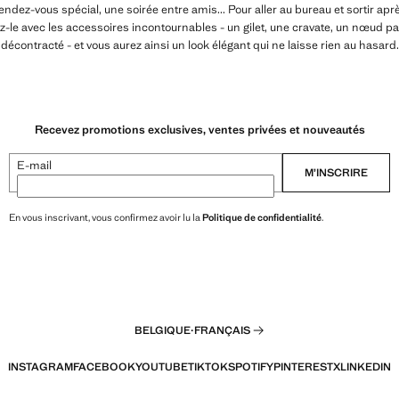
dez-vous spécial, une soirée entre amis... Pour aller au bureau et sortir aprè
-le avec les accessoires incontournables - un gilet, une cravate, un nœud pa
décontracté - et vous aurez ainsi un look élégant qui ne laisse rien au hasard
Recevez promotions exclusives, ventes privées et nouveautés
E-mail
M’INSCRIRE
En vous inscrivant, vous confirmez avoir lu la
Politique de confidentialité
.
BELGIQUE
·
FRANÇAIS
INSTAGRAM
FACEBOOK
YOUTUBE
TIKTOK
SPOTIFY
PINTEREST
X
LINKEDIN