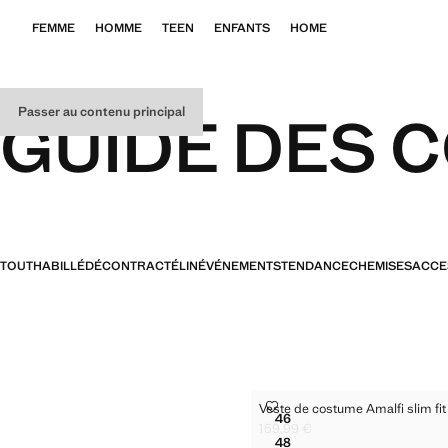
FEMME
HOMME
TEEN
ENFANTS
HOME
Passer au contenu principal
GUIDE DES 
TOUT
HABILLÉ
DÉCONTRACTÉ
LIN
ÉVÉNEMENTS
TENDANCE
CHEMISES
ACCE
VESTE DE COSTUME AMALFI S
Veste de costume Amalfi slim fit
Tailles
46
VESTE DE COSTUME AMAL
159,99 €
Prix actuel [159,99 € ]
48