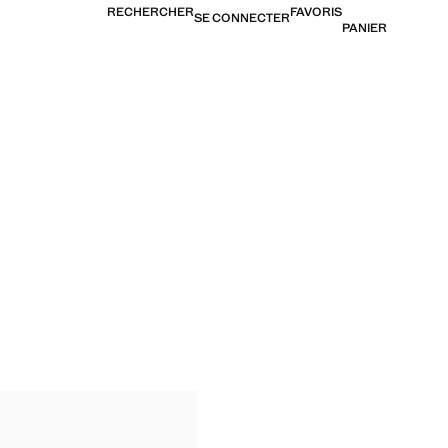
RECHERCHER
FAVORIS
SE CONNECTER
PANIER
LIM FIT
I SLIM FIT