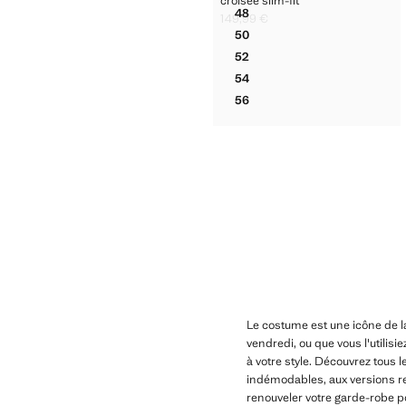
croisée slim-fit
48
149,99 €
VESTE DE COSTUME MONAC
Prix actuel [149,99 € ]
50
VESTE DE COSTUME MONAC
52
VESTE DE COSTUME MONAC
54
VESTE DE COSTUME MONAC
56
VESTE DE COSTUME MONAC
Le costume est une icône de l
vendredi, ou que vous l'utilis
à votre style. Découvrez tous 
indémodables, aux versions r
renouveler votre garde-robe p