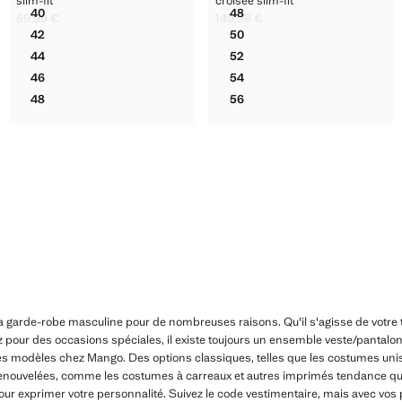
slim-fit
croisée slim-fit
40
48
59,99 €
149,99 €
O CROISÉE SLIM-FIT
PANTALON COSTUME MONACO SLIM-FIT
VESTE DE COSTUME MONACO
Prix actuel [59,99 € ]
Prix actuel [149,99 € ]
42
50
O CROISÉE SLIM-FIT
PANTALON COSTUME MONACO SLIM-FIT
VESTE DE COSTUME MONACO
44
52
O CROISÉE SLIM-FIT
PANTALON COSTUME MONACO SLIM-FIT
VESTE DE COSTUME MONACO
46
54
O CROISÉE SLIM-FIT
PANTALON COSTUME MONACO SLIM-FIT
VESTE DE COSTUME MONACO
48
56
O CROISÉE SLIM-FIT
PANTALON COSTUME MONACO SLIM-FIT
VESTE DE COSTUME MONACO
a garde-robe masculine pour de nombreuses raisons. Qu'il s'agisse de votre t
iez pour des occasions spéciales, il existe toujours un ensemble veste/pantalo
les modèles chez Mango. Des options classiques, telles que les costumes unis
enouvelées, comme les costumes à carreaux et autres imprimés tendance qu
our exprimer votre personnalité. Suivez le code vestimentaire, mais avec vos