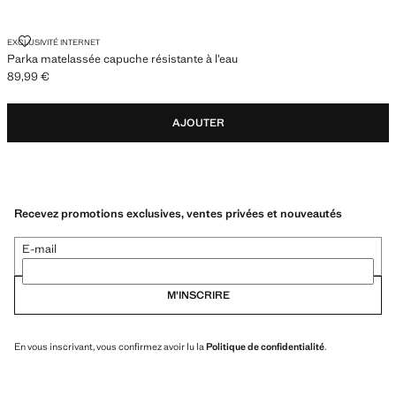
PARKA MATELASSÉE CAPUCHE RÉSISTANTE À L’EAU
EXCLUSIVITÉ INTERNET
Parka matelassée capuche résistante à l’eau
89,99 €
Prix actuel [89,99 € ]
AJOUTER
Recevez promotions exclusives, ventes privées et nouveautés
E-mail
M’INSCRIRE
En vous inscrivant, vous confirmez avoir lu la
Politique de confidentialité
.