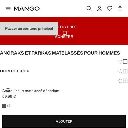
PETITS PRIX
Passer au contenu principal
ACHETER
ANORAKS ET PARKAS MATELASSÉS POUR HOMMES
Chang
Aff
FILTRER ET TRIER
Aff
Af
ANORAK COURT MATELASSÉ DÉPERLANT
Anorak court matelassé déperlant
59,99 €
Prix actuel [59,99 € ]
+1 couleur
+
1
AJOUTER