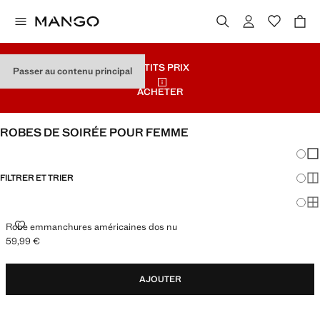
PETITS PRIX
Passer au contenu principal
ACHETER
ROBES DE SOIRÉE POUR FEMME
Chang
Aff
FILTRER ET TRIER
Aff
Af
ROBE EMMANCHURES AMÉRICAINES DOS NU
Robe emmanchures américaines dos nu
59,99 €
Prix actuel [59,99 € ]
AJOUTER