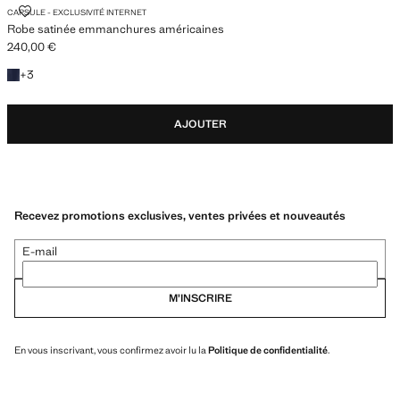
ROBE SATINÉE EMMANCHURES AMÉRICAINES
CAPSULE - EXCLUSIVITÉ INTERNET
Robe satinée emmanchures américaines
240,00 €
Prix actuel [240,00 € ]
+3 couleurs
+
3
AJOUTER
Recevez promotions exclusives, ventes privées et nouveautés
E-mail
M’INSCRIRE
En vous inscrivant, vous confirmez avoir lu la
Politique de confidentialité
.