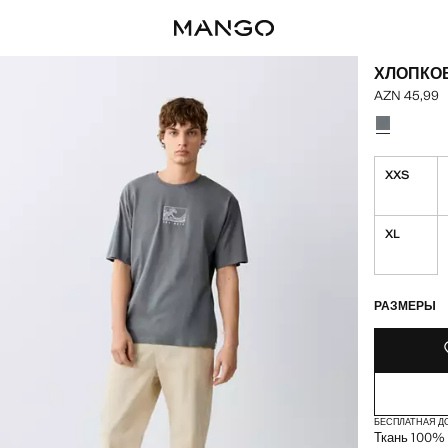
ХЛОПКО
AZN 45,99
Текущая цен
Выберите ц
XXS
XL
ПОСЛЕДНИЕ Э
НЕТ В НАЛИЧ
РАЗМЕРЫ
БЕСПЛАТНАЯ Д
Ткань 100% 