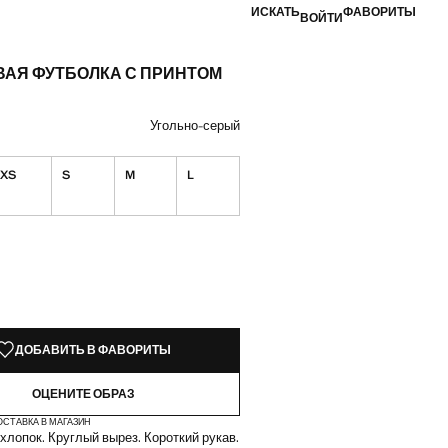
ИСКАТЬ
ФАВОРИТЫ
ВОЙТИ
ВАЯ ФУТБОЛКА С ПРИНТОМ
а [AZN 45,99 ]
вет
Угольно-серый
XS
S
M
L
КЗЕМПЛЯРЫ!
ИИ. ХОЧУ!
ДОБАВИТЬ В ФАВОРИТЫ
ОЦЕНИТЕ ОБРАЗ
ОСТАВКА В МАГАЗИН
хлопок. Круглый вырез. Короткий рукав.