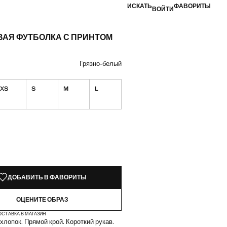
ИСКАТЬ
ФАВОРИТЫ
ВОЙТИ
ВАЯ ФУТБОЛКА С ПРИНТОМ
а [AZN 45,99 ]
вет
цвет: Грязно-белый
Грязно-белый
XS
S
M
L
КЗЕМПЛЯРЫ!
ИИ. ХОЧУ!
ДОБАВИТЬ В ФАВОРИТЫ
ОЦЕНИТЕ ОБРАЗ
ОСТАВКА В МАГАЗИН
хлопок. Прямой крой. Короткий рукав.