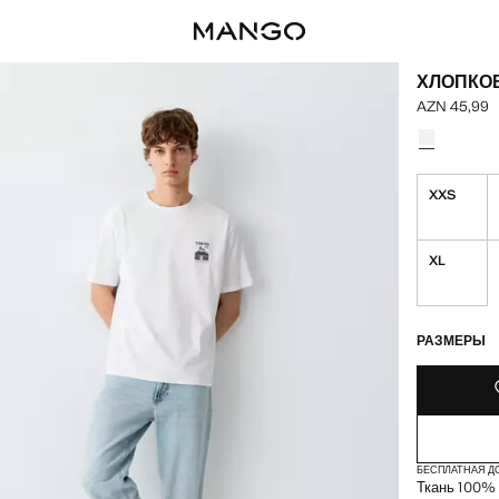
ХЛОПКО
AZN 45,99
Текущая цен
Выберите ц
Выбранный 
XXS
XL
ПОСЛЕДНИЕ Э
НЕТ В НАЛИЧ
РАЗМЕРЫ
БЕСПЛАТНАЯ Д
Ткань 100% 