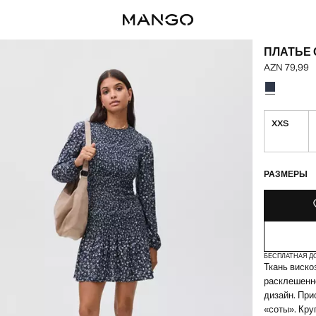
ПЛАТЬЕ
AZN 79,99
Текущая цен
Выберите ц
Выбранный 
XXS
ПОСЛЕДНИЕ Э
НЕТ В НАЛИЧ
РАЗМЕРЫ
БЕСПЛАТНАЯ Д
Ткань вискоз
расклешенно
дизайн. При
«соты». Кру