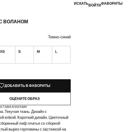
ИСКАТЬ
ФАВОРИТЫ
ВОЙТИ
 С ВОЛАНОМ
а [AZN 79,99 ]
вет
цвет: Темно-синий
Темно-синий
XS
S
M
L
КЗЕМПЛЯРЫ!
ИИ. ХОЧУ!
ДОБАВИТЬ В ФАВОРИТЫ
ОЦЕНИТЕ ОБРАЗ
ОСТАВКА В МАГАЗИН
а. Текучая ткань. Дизайн с
й юбкой. Короткий дизайн. Цветочный
сборенный лиф платья со сборкой
глый вырез горловины с застежкой на