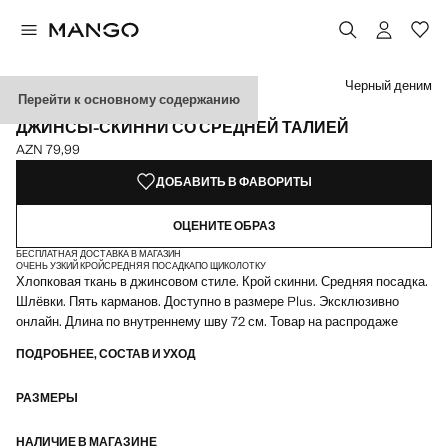
Выберите цвет
Цвет Серый
Выбранный цвет: Черный деним
Цвет Темно-синий
Черный деним
Перейти к основному содержанию
ЭКСКЛЮЗИВНО ОНЛАЙН
ДЖИНСЫ-СКИННИ СО СРЕДНЕЙ ТАЛИЕЙ
AZN 79,99
Текущая цена [AZN 79,99 ]
ДОБАВИТЬ В ФАВОРИТЫ
ОЦЕНИТЕ ОБРАЗ
БЕСПЛАТНАЯ ДОСТАВКА В МАГАЗИН
ОЧЕНЬ УЗКИЙ КРОЙ
СРЕДНЯЯ ПОСАДКА
ПО ЩИКОЛОТКУ
Хлопковая ткань в джинсовом стиле. Крой скинни. Средняя посадка.
Шлёвки. Пять карманов. Доступно в размере Plus. Эксклюзивно
онлайн. Длина по внутреннему шву 72 см. Товар на распродаже
ПОДРОБНЕЕ, СОСТАВ И УХОД
РАЗМЕРЫ
НАЛИЧИЕ В МАГАЗИНЕ