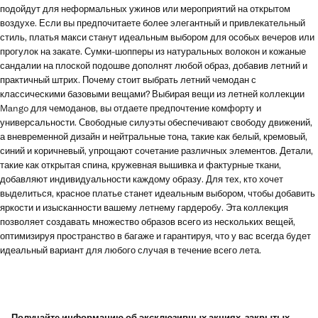
подойдут для неформальных ужинов или мероприятий на открытом
воздухе. Если вы предпочитаете более элегантный и привлекательный
стиль, платья макси станут идеальным выбором для особых вечеров или
прогулок на закате. Сумки-шопперы из натуральных волокон и кожаные
сандалии на плоской подошве дополнят любой образ, добавив летний и
практичный штрих. Почему стоит выбрать летний чемодан с
классическими базовыми вещами? Выбирая вещи из летней коллекции
Mango для чемоданов, вы отдаете предпочтение комфорту и
универсальности. Свободные силуэты обеспечивают свободу движений,
а вневременной дизайн и нейтральные тона, такие как белый, кремовый,
синий и коричневый, упрощают сочетание различных элементов. Детали,
такие как открытая спина, кружевная вышивка и фактурные ткани,
добавляют индивидуальности каждому образу. Для тех, кто хочет
выделиться, красное платье станет идеальным выбором, чтобы добавить
яркости и изысканности вашему летнему гардеробу. Эта коллекция
позволяет создавать множество образов всего из нескольких вещей,
оптимизируя пространство в багаже ​​и гарантируя, что у вас всегда будет
идеальный вариант для любого случая в течение всего лета.
Получайте информацию об эксклюзивных акциях, закрытых