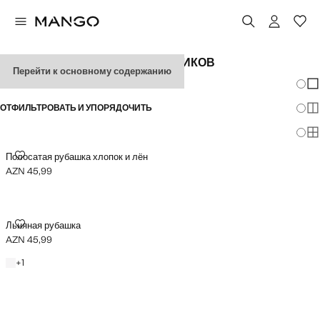
ЛЬНЯНАЯ ОДЕЖДА ДЛЯ МАЛЬЧИКОВ
Перейти к основному содержанию
Измен
По
ОТФИЛЬТРОВАТЬ И УПОРЯДОЧИТЬ
По
По
ПОЛОСАТАЯ РУБАШКА ХЛОПОК И ЛЁН
Полосатая рубашка хлопок и лён
AZN 45,99
Текущая цена [AZN 45,99 ]
ЛЬНЯНАЯ РУБАШКА
Льняная рубашка
AZN 45,99
Текущая цена [AZN 45,99 ]
Белый
+1 цвет
+
1