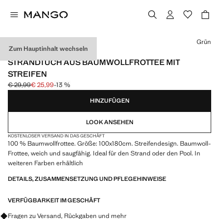
Wählen Sie eine Farbe
Grün
Zum Hauptinhalt wechseln
600 G/M2
STRANDTUCH AUS BAUMWOLLFROTTEE MIT
STREIFEN
€ 29,99
€ 25,99
-13 %
Ausgangspreis durchgestrichen [€ 29,99 ]
Aktueller Preis [€ 25,99 ]
HINZUFÜGEN
LOOK ANSEHEN
KOSTENLOSER VERSAND IN DAS GESCHÄFT
100 % Baumwollfrottee. Größe: 100x180cm. Streifendesign. Baumwoll-
Frottee, weich und saugfähig. Ideal für den Strand oder den Pool. In
weiteren Farben erhältlich
DETAILS, ZUSAMMENSETZUNG UND PFLEGEHINWEISE
VERFÜGBARKEIT IM GESCHÄFT
Fragen zu Versand, Rückgaben und mehr