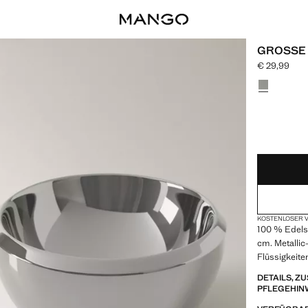
GROSSE 
€ 29,99
Aktueller Pre
Wählen Sie 
NUR WENIGE 
NICHT VORRÄT
KOSTENLOSER V
100 % Edels
cm. Metallic
Flüssigkeite
DETAILS, 
PFLEGEHIN