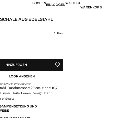
SUCHEN
WISHLIST
EINLOGGEN
WARENKORB
SCHALE AUS EDELSTAHL
is [€ 29,99 ]
eine Farbe
Silber
VERFÜGBAR!
IG. ICH WILL ES!
HINZUFÜGEN
ALS FAVORIT SPEICHERN
LOOK ANSEHEN
ERSAND IN DAS GESCHÄFT
tahl. Durchmesser: 20 cm. Höhe: 10,7
-Finish. Unifarbenes Design. Kann
n enthalten
ZUSAMMENSETZUNG UND
WEISE