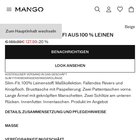
Wählen Sie eine Farbe
Beige
Zum Hauptinhalt wechseln
SLIM-FIT-SAKKO AMALFI AUS 100 % LEINEN
€ 159,99
€ 127,99
-20 %
Ausgangspreis durchgestrichen [€ 159,99 ]
Aktueller Preis [€ 127,99 ]
BENACHRICHTIGEN
LOOK ANSEHEN
KOSTENLOSER VERSAND IN DAS GESCHÄFT
SLIM FIT
HEMDKRAGEN
STANDARDLÄNGE
Slim-Fit. 100% Leinenstoff. Maßkollektion. Fallendes Revers und
Knopfloch. Brusttasche mit Paspelierung. Zwei Pattentaschen vorne.
Lange Ärmel mit geknöpften Manschetten. Zwei Schlitze am unteren
Rücken. Innenfutter. Innentaschen. Produkt im Angebot
DETAILS, ZUSAMMENSETZUNG UND PFLEGEHINWEISE
MASSE
VERFÜGBARKEIT IM GESCHÄFT