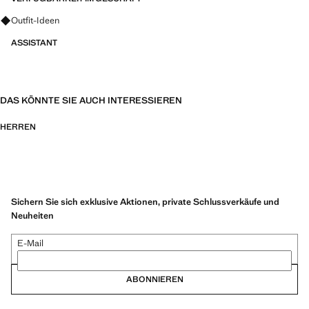
Fragen zu Looks, Kleidungsstücken und Trends
Outfit-Ideen
ASSISTANT
DAS KÖNNTE SIE AUCH INTERESSIEREN
HERREN
Sichern Sie sich exklusive Aktionen, private Schlussverkäufe und
Neuheiten
E-Mail
ABONNIEREN