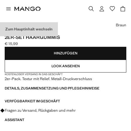
Wählen Sie eine Farbe
Braun
Zum Hauptinhalt wechseln
NEW NOW
2ER-SET HAARGUMMIS
€ 15,99
Aktueller Preis [€ 15,99 ]
HINZUFÜGEN
LOOK ANSEHEN
KOSTENLOSER VERSAND IN DAS GESCHÄFT
2er-Pack. Textur mit Relief. Metall-Druckverschluss
DETAILS, ZUSAMMENSETZUNG UND PFLEGEHINWEISE
VERFÜGBARKEIT IM GESCHÄFT
Fragen zu Versand, Rückgaben und mehr
ASSISTANT