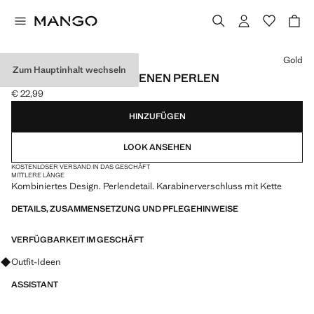
Wählen Sie eine Farbe
Gold
Zum Hauptinhalt wechseln
KETTE MIT VERSCHIEDENEN PERLEN
€ 22,99
Aktueller Preis [€ 22,99 ]
HINZUFÜGEN
LOOK ANSEHEN
KOSTENLOSER VERSAND IN DAS GESCHÄFT
MITTLERE LÄNGE
Kombiniertes Design. Perlendetail. Karabinerverschluss mit Kette
DETAILS, ZUSAMMENSETZUNG UND PFLEGEHINWEISE
VERFÜGBARKEIT IM GESCHÄFT
Fragen zu Looks, Kleidungsstücken und Trends
Outfit-Ideen
ASSISTANT