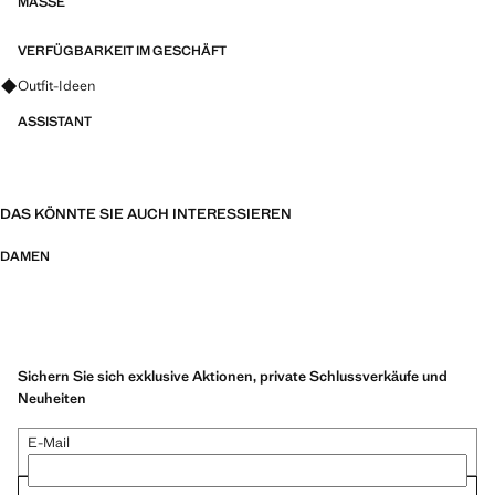
MASSE
VERFÜGBARKEIT IM GESCHÄFT
Fragen zu Looks, Kleidungsstücken und Trends
Outfit-Ideen
ASSISTANT
DAS KÖNNTE SIE AUCH INTERESSIEREN
DAMEN
Sichern Sie sich exklusive Aktionen, private Schlussverkäufe und
Neuheiten
E-Mail