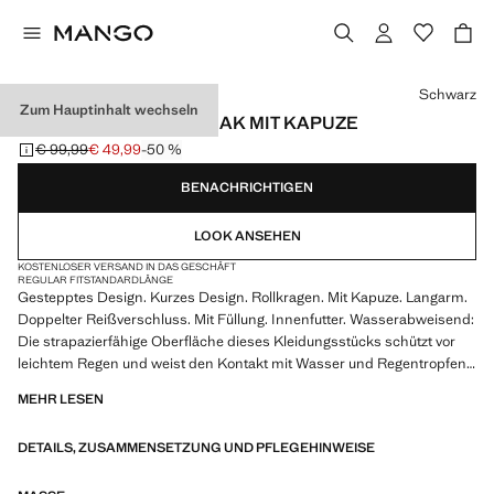
Wählen Sie eine Farbe
Schwarz
Zum Hauptinhalt wechseln
GEPOLSTERTER ANORAK MIT KAPUZE
€ 99,99
€ 49,99
-50 %
Ausgangspreis durchgestrichen [€ 99,99 ]
Aktueller Preis [€ 49,99 ]
BENACHRICHTIGEN
LOOK ANSEHEN
KOSTENLOSER VERSAND IN DAS GESCHÄFT
REGULAR FIT
STANDARDLÄNGE
Gestepptes Design. Kurzes Design. Rollkragen. Mit Kapuze. Langarm.
Doppelter Reißverschluss. Mit Füllung. Innenfutter. Wasserabweisend:
Die strapazierfähige Oberfläche dieses Kleidungsstücks schützt vor
leichtem Regen und weist den Kontakt mit Wasser und Regentropfen
ab
MEHR LESEN
DETAILS, ZUSAMMENSETZUNG UND PFLEGEHINWEISE