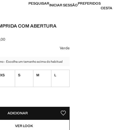
PESQUISAR
PREFERIDOS
INICIAR SESSÃO
CESTA
MPRIDA COM ABERTURA
,00
[AOA 79 990,00 ]
ma cor
Verde
no - Escolha um tamanho acima do habitual
XS
S
M
L
nível. Quero!
DES!
VEL. QUERO!
ADICIONAR
GUARDAR NOS ARTIGOS PREFERIDO
VER LOOK