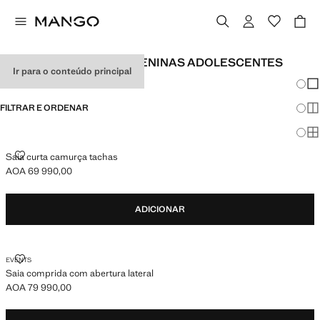
SAIAS DE FESTA PARA MENINAS ADOLESCENTES
Ir para o conteúdo principal
Mudar
Mos
FILTRAR E ORDENAR
Mos
Mo
SAIA CURTA CAMURÇA TACHAS
Saia curta camurça tachas
AOA 69 990,00
Preço atual [AOA 69 990,00 ]
ADICIONAR
SAIA COMPRIDA COM ABERTURA LATERAL
EVENTS
Saia comprida com abertura lateral
AOA 79 990,00
Preço atual [AOA 79 990,00 ]