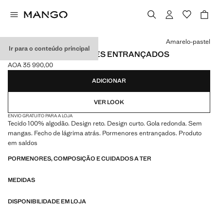
Selecione uma cor
Amarelo-pastel
Ir para o conteúdo principal
VESTIDO COM DETALHES ENTRANÇADOS
AOA 35 990,00
Preço atual [AOA 35 990,00 ]
ADICIONAR
VER LOOK
ENVIO GRATUITO PARA A LOJA
Tecido 100% algodão. Design reto. Design curto. Gola redonda. Sem
mangas. Fecho de lágrima atrás. Pormenores entrançados. Produto
em saldos
PORMENORES, COMPOSIÇÃO E CUIDADOS A TER
MEDIDAS
DISPONIBILIDADE EM LOJA