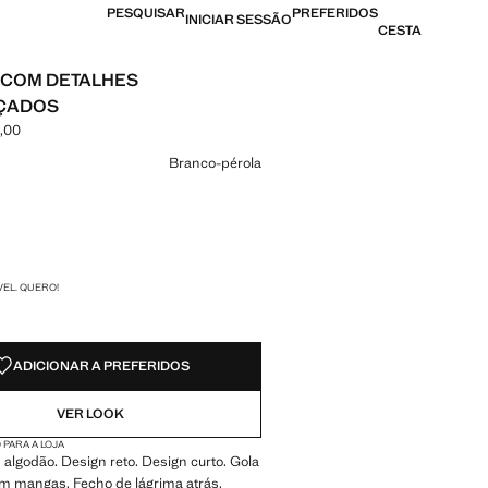
PESQUISAR
PREFERIDOS
INICIAR SESSÃO
CESTA
 COM DETALHES
ÇADOS
,00
[AOA 35 990,00 ]
ma cor
Branco-pérola
DES!
VEL. QUERO!
ADICIONAR A PREFERIDOS
VER LOOK
 PARA A LOJA
algodão. Design reto. Design curto. Gola
m mangas. Fecho de lágrima atrás.