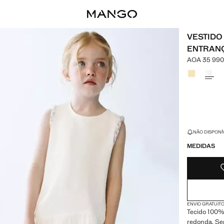
VESTIDO
ENTRAN
AOA 35 990
Preço atual 
Selecione u
ÚLTIMAS UNIDA
NÃO DISPONÍ
MEDIDAS
ENVIO GRATUITO
Tecido 100% 
redonda. Se