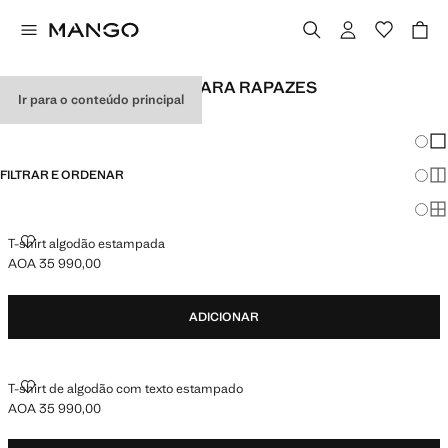
T-SHIRTS ESTAMPADAS PARA RAPAZES
Ir para o conteúdo principal
ADOLESCENTES
Mudar
Mos
FILTRAR E ORDENAR
Mos
Mo
T-SHIRT ALGODÃO ESTAMPADA
T-shirt algodão estampada
AOA 35 990,00
Preço atual [AOA 35 990,00 ]
ADICIONAR
T-SHIRT DE ALGODÃO COM TEXTO ESTAMPADO
T-shirt de algodão com texto estampado
AOA 35 990,00
Preço atual [AOA 35 990,00 ]