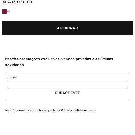
AOA 139 990,00
Preço atual [AOA 139 990,00 ]
+1 cor
+
1
ADICIONAR
Receba promoções exclusivas, vendas privadas e as últimas
novidades
E-mail
SUBSCREVER
Ao subscrever-se, confirma que leu a
Política de Privacidade
.