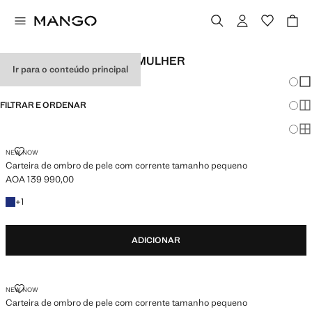
CARTEIRAS DE PELE DE MULHER
Ir para o conteúdo principal
Mudar
Mos
FILTRAR E ORDENAR
Mos
Mo
CARTEIRA DE OMBRO DE PELE COM CORRENTE TAMANHO PEQUENO
NEW NOW
Carteira de ombro de pele com corrente tamanho pequeno
AOA 139 990,00
Preço atual [AOA 139 990,00 ]
+1 cor
+
1
ADICIONAR
CARTEIRA DE OMBRO DE PELE COM CORRENTE TAMANHO PEQUENO
NEW NOW
Carteira de ombro de pele com corrente tamanho pequeno