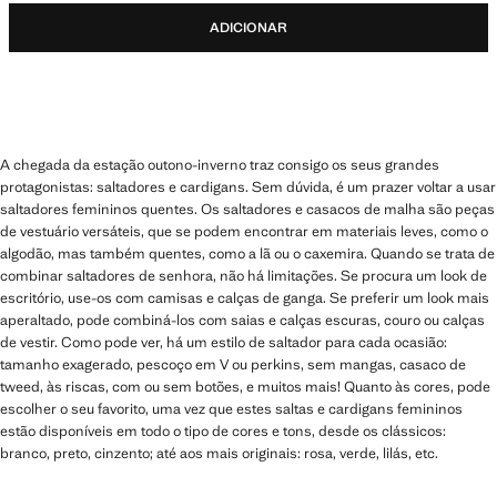
ADICIONAR
A chegada da estação outono-inverno traz consigo os seus grandes
protagonistas: saltadores e cardigans. Sem dúvida, é um prazer voltar a usar
saltadores femininos quentes. Os saltadores e casacos de malha são peças
de vestuário versáteis, que se podem encontrar em materiais leves, como o
algodão, mas também quentes, como a lã ou o caxemira. Quando se trata de
combinar saltadores de senhora, não há limitações. Se procura um look de
escritório, use-os com camisas e calças de ganga. Se preferir um look mais
aperaltado, pode combiná-los com saias e calças escuras, couro ou calças
de vestir. Como pode ver, há um estilo de saltador para cada ocasião:
tamanho exagerado, pescoço em V ou perkins, sem mangas, casaco de
tweed, às riscas, com ou sem botões, e muitos mais! Quanto às cores, pode
escolher o seu favorito, uma vez que estes saltas e cardigans femininos
estão disponíveis em todo o tipo de cores e tons, desde os clássicos:
branco, preto, cinzento; até aos mais originais: rosa, verde, lilás, etc.