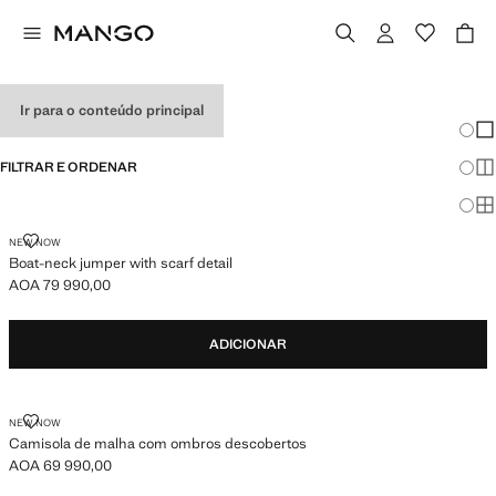
JERSÉIS DE MULHER
Ir para o conteúdo principal
Mudar
Mos
FILTRAR E ORDENAR
Mos
Mo
BOAT-NECK JUMPER WITH SCARF DETAIL
NEW NOW
Boat-neck jumper with scarf detail
AOA 79 990,00
Preço atual [AOA 79 990,00 ]
ADICIONAR
CAMISOLA DE MALHA COM OMBROS DESCOBERTOS
NEW NOW
Camisola de malha com ombros descobertos
AOA 69 990,00
Preço atual [AOA 69 990,00 ]